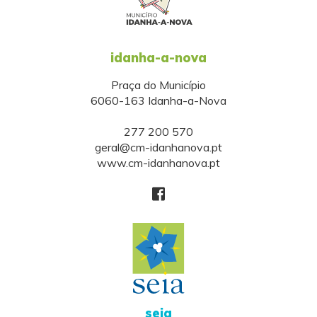
idanha-a-nova
Praça do Município
6060-163 Idanha-a-Nova
277 200 570
geral@cm-idanhanova.pt
www.cm-idanhanova.pt
seia