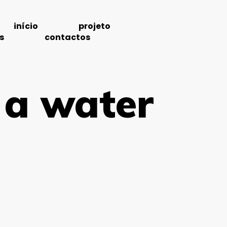
início
projeto
s
contactos
 a water