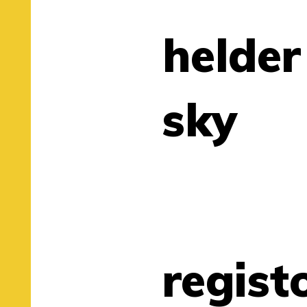
helder
sky
regist