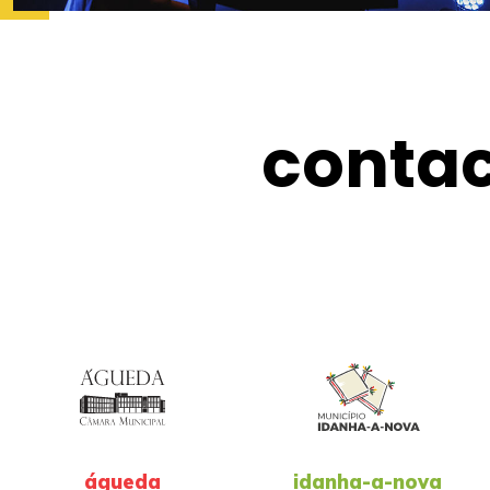
conta
águeda
idanha-a-nova