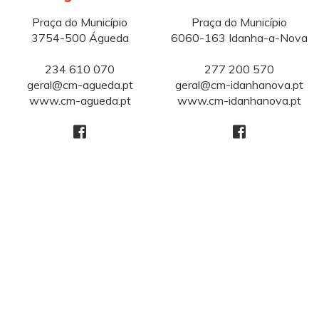
Praça do Município
Praça do Município
3754-500 Águeda
6060-163 Idanha-a-Nova
234 610 070
277 200 570
geral@cm-agueda.pt
geral@cm-idanhanova.pt
www.cm-agueda.pt
www.cm-idanhanova.pt