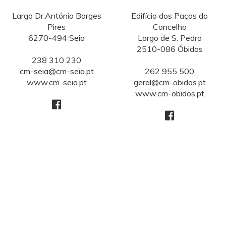
Largo Dr.António Borges
Edifício dos Paços do
Pires
Concelho
6270-494 Seia
Largo de S. Pedro
2510-086 Óbidos
238 310 230
cm-seia@cm-seia.pt
262 955 500
www.cm-seia.pt
geral@cm-obidos.pt
www.cm-obidos.pt