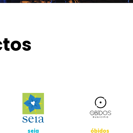
ctos
seia
óbidos