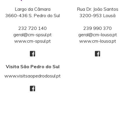
Largo da Câmara
Rua Dr. João Santos
3660-436 S. Pedro do Sul
3200-953 Lousã
232 720 140
239 990 370
geral@cm-spsul.pt
geral@cm-lousa.pt
www.cm-spsul.pt
www.cm-lousa.pt
Visita São Pedro do Sul
www.visitsaopedrodosul.pt