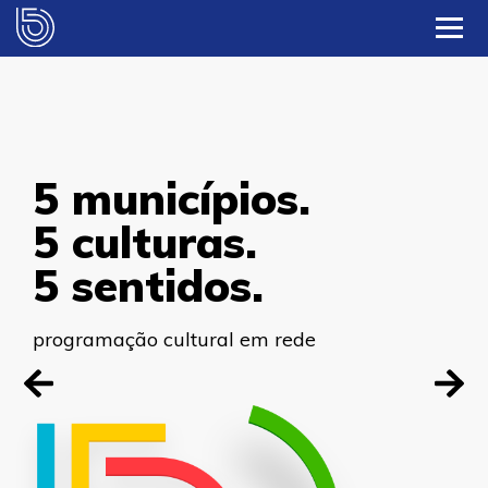
5 municípios.
intercâmbio
5 culturas.
de culturas
5 sentidos.
e sentidos.
programação cultural em rede
programação cultural em rede