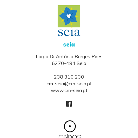
seia
Largo Dr.António Borges Pires
6270-494 Seia
238 310 230
cm-seia@cm-seia.pt
www.cm-seia.pt