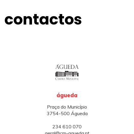
contactos
águeda
Praça do Município
3754-500 Águeda
234 610 070
geral@cm-agueda.pt