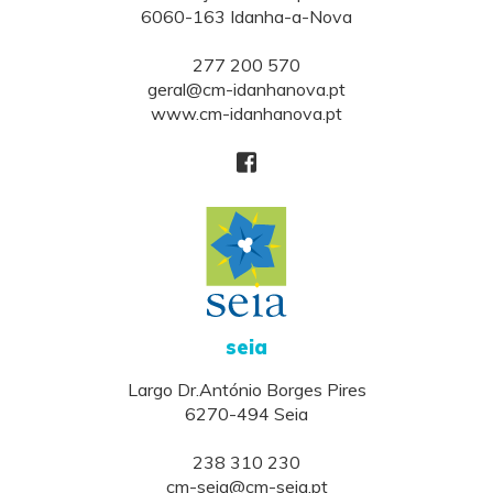
6060-163 Idanha-a-Nova
277 200 570
geral@cm-idanhanova.pt
www.cm-idanhanova.pt
seia
Largo Dr.António Borges Pires
6270-494 Seia
238 310 230
cm-seia@cm-seia.pt