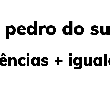
. pedro do su
ências + igua