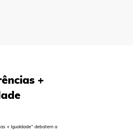
rências +
dade
ias + Igualdade" debatem a