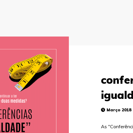
confe
igual
Março 2018
As "Conferênc