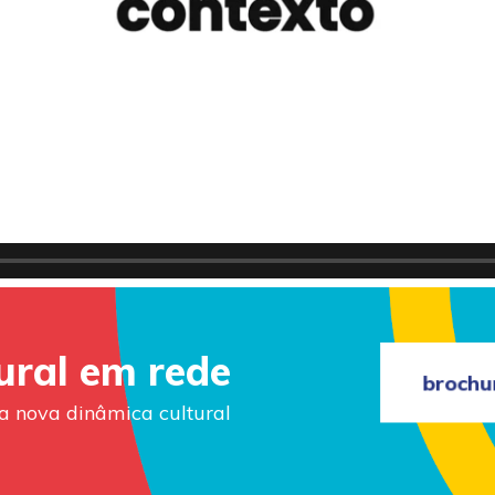
ural em rede
brochu
 nova dinâmica cultural