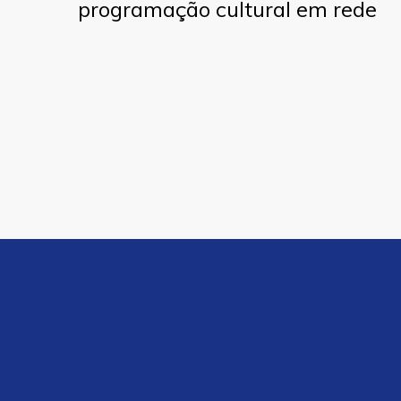
programação cultural em rede
programação cultural em rede