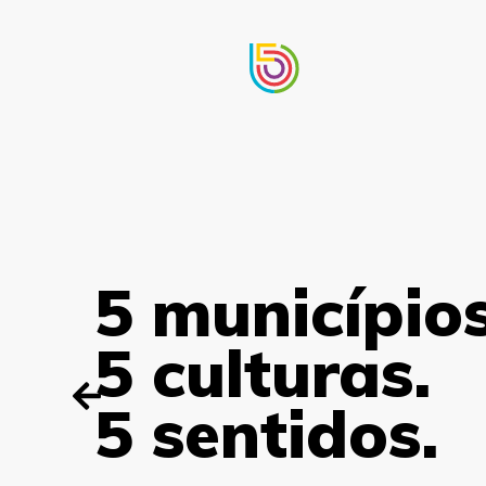
5 municípios
intercâmbio
5 culturas.
de culturas
5 sentidos.
e sentidos.