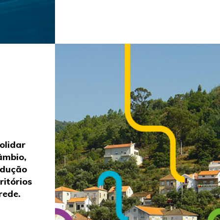
olidar
âmbio,
odução
ritórios
rede.