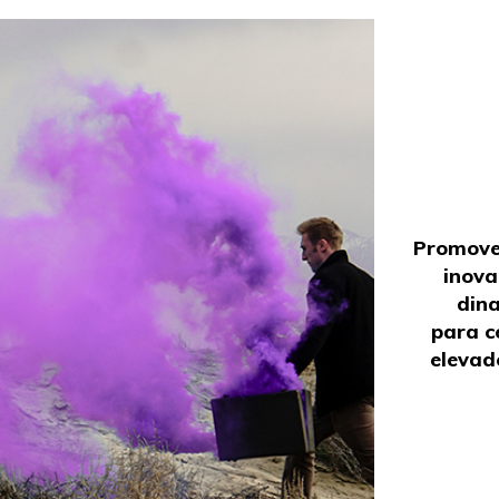
Promover
inov
din
para c
elevad