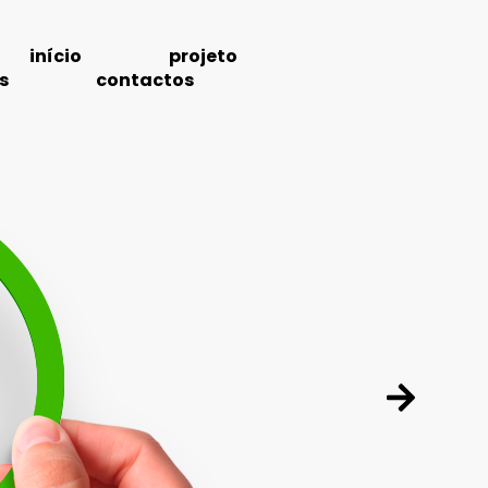
início
projeto
s
contactos