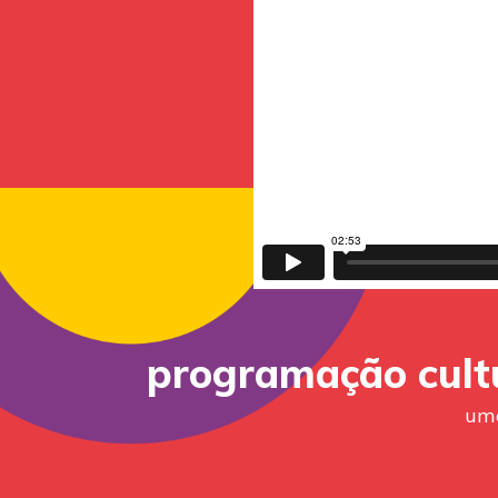
programação cult
uma